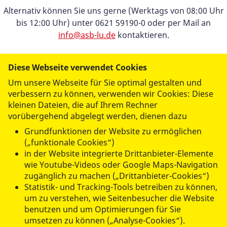
Alternativ können Sie uns gerne (Werktags von 08:00 Uhr
bis 12:00 Uhr) unter 0621 59190-0 oder per Mail an
info@asb-lu.de
kontaktieren.
Diese Webseite verwendet Cookies
Um unsere Webseite für Sie optimal gestalten und
verbessern zu können, verwenden wir Cookies: Diese
kleinen Dateien, die auf Ihrem Rechner
vorübergehend abgelegt werden, dienen dazu
UNSERE ANGEBOTE
Grundfunktionen der Website zu ermöglichen
(„funktionale Cookies“)
in der Website integrierte Drittanbieter-Elemente
MITMACHEN & HELFEN
wie Youtube-Videos oder Google Maps-Navigation
zugänglich zu machen („Drittanbieter-Cookies“)
Statistik- und Tracking-Tools betreiben zu können,
WER WIR SIND
um zu verstehen, wie Seitenbesucher die Website
benutzen und um Optimierungen für Sie
umsetzen zu können („Analyse-Cookies“).